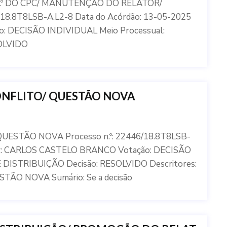
8.º DO CPC/ MANUTENÇÃO DO RELATOR/
8.8T8LSB-A.L2-8 Data do Acórdão: 13-05-2025
: DECISÃO INDIVIDUAL Meio Processual:
OLVIDO
ONFLITO/ QUESTÃO NOVA
UESTÃO NOVA Processo n.º: 22446/18.8T8LSB-
tor: CARLOS CASTELO BRANCO Votação: DECISÃO
 DISTRIBUIÇÃO Decisão: RESOLVIDO Descritores:
O NOVA Sumário: Se a decisão