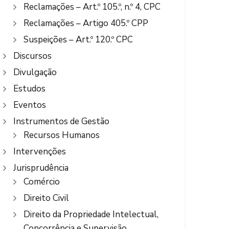
Reclamações – Art.º 105.º, n.º 4, CPC
Reclamações – Artigo 405.º CPP
Suspeições – Art.º 120.º CPC
Discursos
Divulgação
Estudos
Eventos
Instrumentos de Gestão
Recursos Humanos
Intervenções
Jurisprudência
Comércio
Direito Civil
Direito da Propriedade Intelectual,
Concorrência e Supervisão