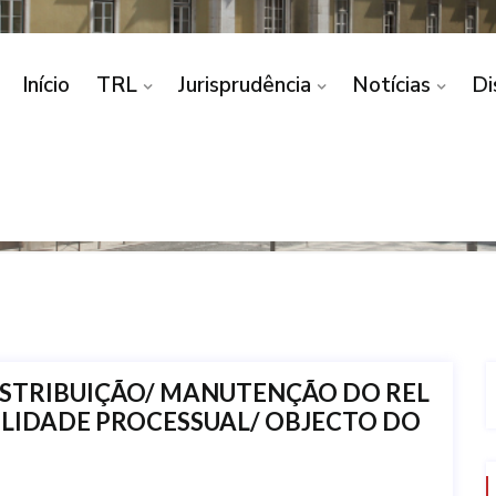
Início
TRL
Jurisprudência
Notícias
Di
tos de Distribuição - Cível
,
Decisões do Presidente e do V
DISTRIBUIÇÃO/ MANUTENÇÃO DO REL
NULIDADE PROCESSUAL/ OBJECTO DO