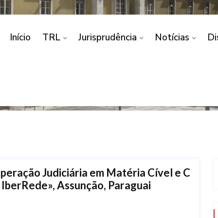
Início
TRL
Jurisprudência
Notícias
Di
Home
peração Judiciária em Matéria Cível e C
 IberRede», Assunção, Paraguai