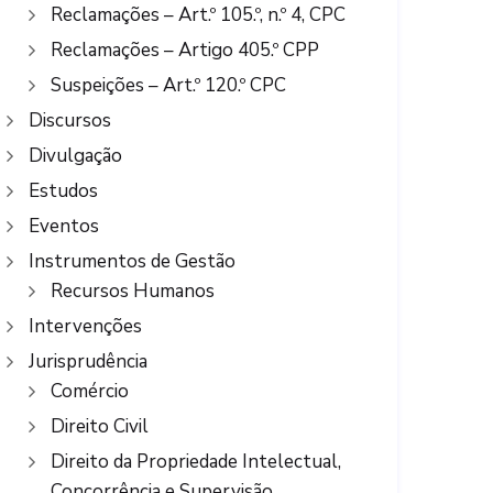
Reclamações – Art.º 105.º, n.º 4, CPC
Reclamações – Artigo 405.º CPP
Suspeições – Art.º 120.º CPC
Discursos
Divulgação
Estudos
Eventos
Instrumentos de Gestão
Recursos Humanos
Intervenções
Jurisprudência
Comércio
Direito Civil
Direito da Propriedade Intelectual,
Concorrência e Supervisão