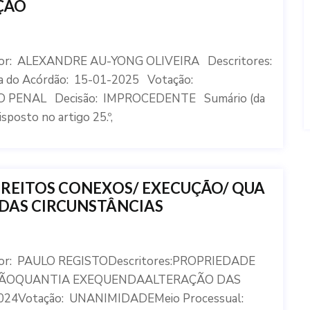
ÇÃO
tor: ALEXANDRE AU-YONG OLIVEIRA Descritores:
 Acórdão: 15-01-2025 Votação:
 PENAL Decisão: IMPROCEDENTE Sumário (da
sposto no artigo 25.º,
IREITOS CONEXOS/ EXECUÇÃO/ QUA
DAS CIRCUNSTÂNCIAS
tor: PAULO REGISTODescritores:PROPRIEDADE
ÇÃOQUANTIA EXEQUENDAALTERAÇÃO DAS
024Votação: UNANIMIDADEMeio Processual: