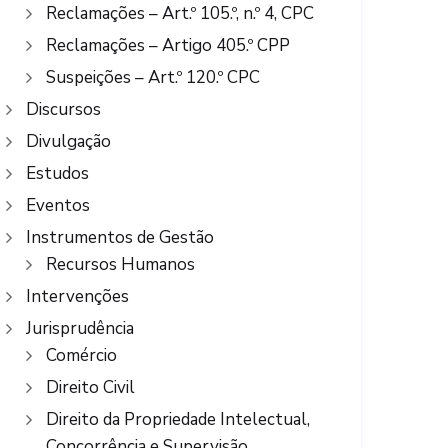
Reclamações – Art.º 105.º, n.º 4, CPC
Reclamações – Artigo 405.º CPP
Suspeições – Art.º 120.º CPC
Discursos
Divulgação
Estudos
Eventos
Instrumentos de Gestão
Recursos Humanos
Intervenções
Jurisprudência
Comércio
Direito Civil
Direito da Propriedade Intelectual,
Concorrência e Supervisão