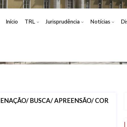
Início
TRL
Jurisprudência
Notícias
Di
Propriedade Intelectual, Concorrência e Supervisão
,
Divul
NAÇÃO/ BUSCA/ APREENSÃO/ COR