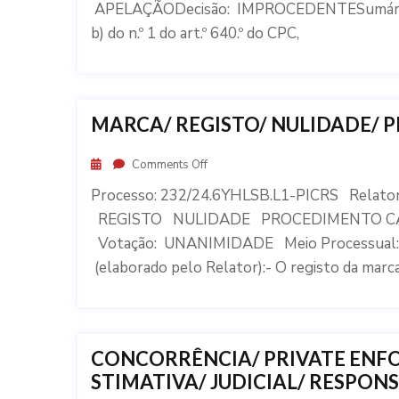
APELAÇÃODecisão: IMPROCEDENTESumário:I -
b) do n.º 1 do art.º 640.º do CPC,
MARCA/ REGISTO/ NULIDADE/
Comments Off
Processo: 232/24.6YHLSB.L1-PICRS Rela
REGISTO NULIDADE PROCEDIMENTO CAUT
Votação: UNANIMIDADE Meio Processual
(elaborado pelo Relator):- O registo da marca
CONCORRÊNCIA/ PRIVATE ENFO
STIMATIVA/ JUDICIAL/ RESPON