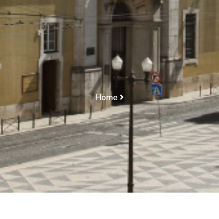
PREJUÍZO/
PRESUNÇÃO LEGAL/
INDEMNIZAÇÃO/
INIBIÇÃO DO FALIDO
Home
INSOLVÊNCIA CULPOSA/ PATRIMÓNIO/ PREJUÍZO/
PRESUNÇÃO LEGAL/ INDEMNIZAÇÃO/ INIBIÇÃO DO
FALIDO