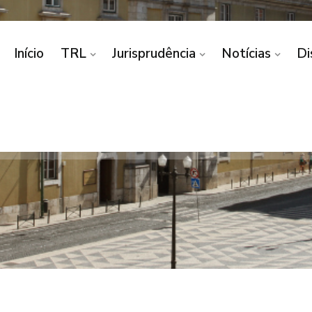
Início
TRL
Jurisprudência
Notícias
Di
A/ CONDIÇÕES PESSOA
NCIA/ INSUFICIÊNCIA
FACTO
ES PESSOAIS DO ARGUIDO/ TOXICODEPENDÊNCIA/ INS