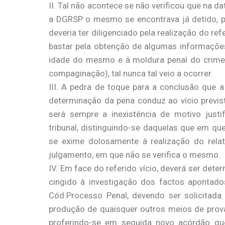
II. Tal não acontece se não verificou que na
a DGRSP o mesmo se encontrava já detido, pe
deveria ter diligenciado pela realização do re
bastar pela obtenção de algumas informações
idade do mesmo e à moldura penal do crime d
compaginação), tal nunca tal veio a ocorrer.
III. A pedra de toque para a conclusão que 
determinação da pena conduz ao vício previst
será sempre a inexistência de motivo justif
tribunal, distinguindo-se daquelas que em que
se exime dolosamente à realização do rela
julgamento, em que não se verifica o mesmo.
IV. Em face do referido vício, deverá ser det
cingido à investigação dos factos apontado
Cód.Processo Penal, devendo ser solicitada 
produção de quaisquer outros meios de pro
proferindo-se em seguida novo acórdão que