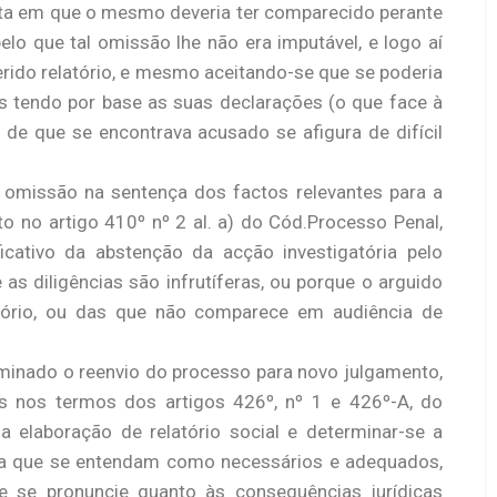
 data em que o mesmo deveria ter comparecido perante
lo que tal omissão lhe não era imputável, e logo aí
ferido relatório, e mesmo aceitando-se que se poderia
 tendo por base as suas declarações (o que face à
e que se encontrava acusado se afigura de difícil
a omissão na sentença dos factos relevantes para a
o no artigo 410º nº 2 al. a) do Cód.Processo Penal,
icativo da abstenção da acção investigatória pelo
 as diligências são infrutíferas, ou porque o arguido
tório, ou das que não comparece em audiência de
erminado o reenvio do processo para novo julgamento,
s nos termos dos artigos 426º, nº 1 e 426º-A, do
a elaboração de relatório social e determinar-se a
va que se entendam como necessários e adequados,
 se pronuncie quanto às consequências jurídicas