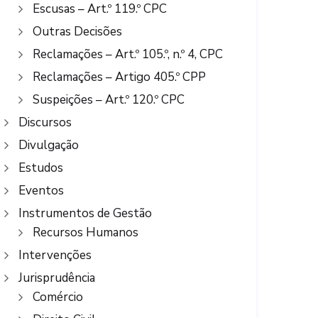
Escusas – Art.º 119.º CPC
Outras Decisões
Reclamações – Art.º 105.º, n.º 4, CPC
Reclamações – Artigo 405.º CPP
Suspeições – Art.º 120.º CPC
Discursos
Divulgação
Estudos
Eventos
Instrumentos de Gestão
Recursos Humanos
Intervenções
Jurisprudência
Comércio