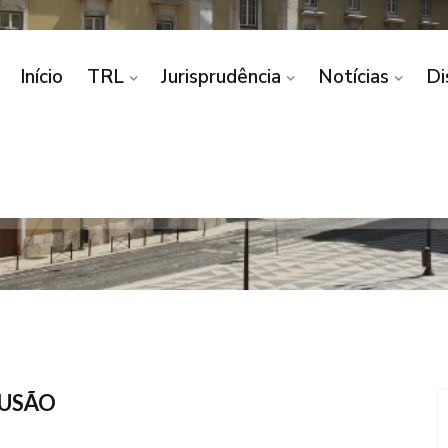
Início
TRL
Jurisprudência
Notícias
Di
/ CRIME DE ROUBO/ E
Home
PERDÃO/ CRIME DE ROUBO/ EXCLUSÃO
LUSÃO