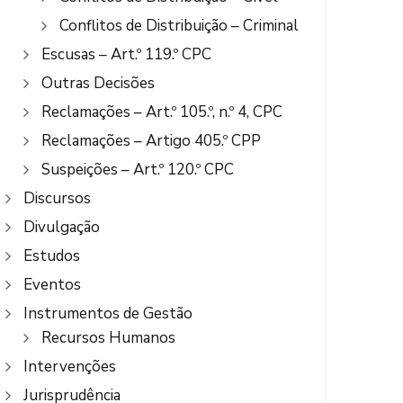
Conflitos de Distribuição – Criminal
Escusas – Art.º 119.º CPC
Outras Decisões
Reclamações – Art.º 105.º, n.º 4, CPC
Reclamações – Artigo 405.º CPP
Suspeições – Art.º 120.º CPC
Discursos
Divulgação
Estudos
Eventos
Instrumentos de Gestão
Recursos Humanos
Intervenções
Jurisprudência