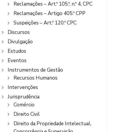
Reclamações – Art.º 105.º, n.º 4, CPC
Reclamações – Artigo 405.º CPP
Suspeições – Art.º 120.º CPC
Discursos
Divulgação
Estudos
Eventos
Instrumentos de Gestão
Recursos Humanos
Intervenções
Jurisprudência
Comércio
Direito Civil
Direito da Propriedade Intelectual,
Concorrência e Supervisão