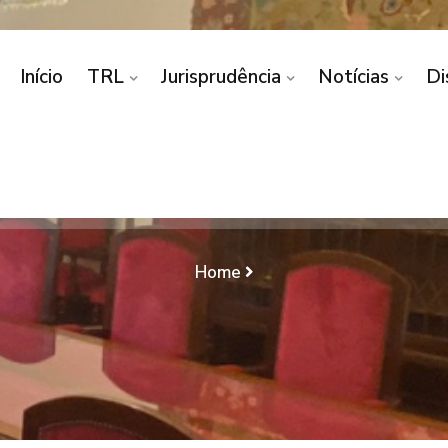
Início
TRL
Jurisprudência
Notícias
Di
 JUÍZA COM REQUEREN
ESPONSABILIDADES PA
DA MESMA CAUSA
Home
ENTE/ ALTERAÇÃO DA REGULAÇÃO DAS RESPONSABILI
CAUSA