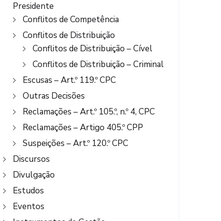
Presidente
Conflitos de Competência
Conflitos de Distribuição
Conflitos de Distribuição – Cível
Conflitos de Distribuição – Criminal
Escusas – Art.º 119.º CPC
Outras Decisões
Reclamações – Art.º 105.º, n.º 4, CPC
Reclamações – Artigo 405.º CPP
Suspeições – Art.º 120.º CPC
Discursos
Divulgação
Estudos
Eventos