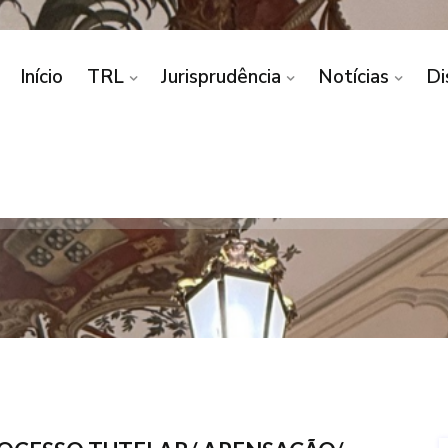
Início
TRL
Jurisprudência
Notícias
Di
 COMPETÊNCIA/ PROCE
ÃO/ COMPETÊNCIA POR
OMPETÊNCIA/ PROCESSO TUTELAR/ APENSAÇÃO/ COM