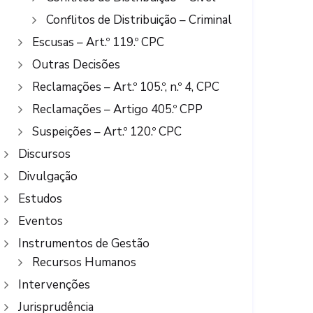
Conflitos de Distribuição – Criminal
Escusas – Art.º 119.º CPC
Outras Decisões
Reclamações – Art.º 105.º, n.º 4, CPC
Reclamações – Artigo 405.º CPP
Suspeições – Art.º 120.º CPC
Discursos
Divulgação
Estudos
Eventos
Instrumentos de Gestão
Recursos Humanos
Intervenções
Jurisprudência