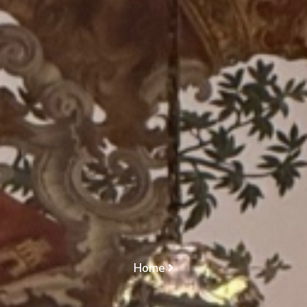
DISTRIBUIÇÃO/
REGULAÇÃO DAS
RESPONSABILIDADES
PARENTAIS/
ALTERAÇÃO/
QUESTÃO DE
PARTICULAR
IMPORTÂNCIA
Home
CONFLITO DE COMPETÊNCIA/ APENSAÇÃO/
DISTRIBUIÇÃO/ REGULAÇÃO DAS