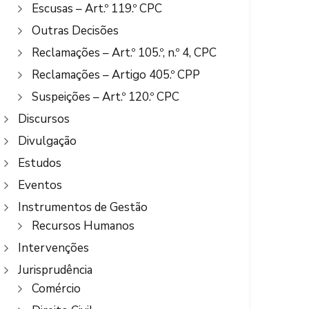
Escusas – Art.º 119.º CPC
Outras Decisões
Reclamações – Art.º 105.º, n.º 4, CPC
Reclamações – Artigo 405.º CPP
Suspeições – Art.º 120.º CPC
Discursos
Divulgação
Estudos
Eventos
Instrumentos de Gestão
Recursos Humanos
Intervenções
Jurisprudência
Comércio