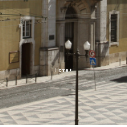
RETRIBUIÇÕES
INTERCALARES/
DEDUÇÕES/
PRINCÍPIO DA
PROPORCIONALIDADE
Home
QUEBRA DE SEGREDO PROFISSIONAL/ SIGILO
BANCÁRIO/ RETRIBUIÇÕES INTERCALARES/
DEDUÇÕES/ PRINCÍPIO DA PROPORCIONALIDADE