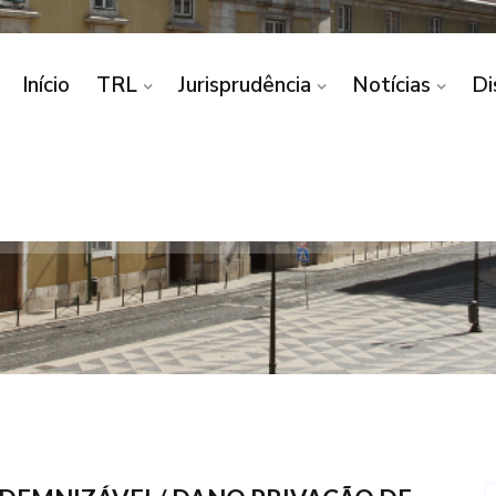
Início
TRL
Jurisprudência
Notícias
Di
SEGURO/ DANO INDEM
SO/ PRIVAÇÃO DE USO
 DANO INDEMNIZÁVEL/ DANO PRIVAÇÃO DE USO/ PRI