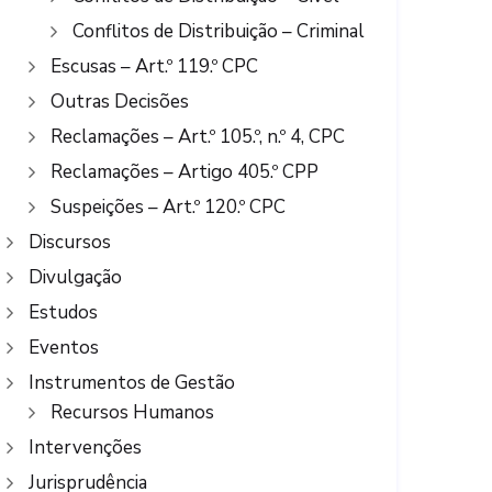
Conflitos de Distribuição – Criminal
Escusas – Art.º 119.º CPC
Outras Decisões
Reclamações – Art.º 105.º, n.º 4, CPC
Reclamações – Artigo 405.º CPP
Suspeições – Art.º 120.º CPC
Discursos
Divulgação
Estudos
Eventos
Instrumentos de Gestão
Recursos Humanos
Intervenções
Jurisprudência