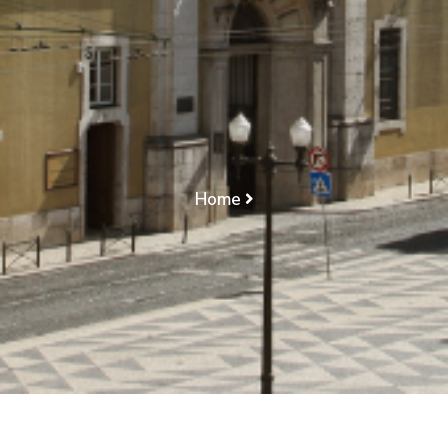
COLECTIVO/TÉCNICO
DE
PARTE/PRAZO/MULTA
PROCESSUAL
Home
ACÇÃO DE IMPUGNAÇÃO DE DESPEDIMENTO
COLECTIVO/TÉCNICO DE PARTE/PRAZO/MULTA
PROCESSUAL