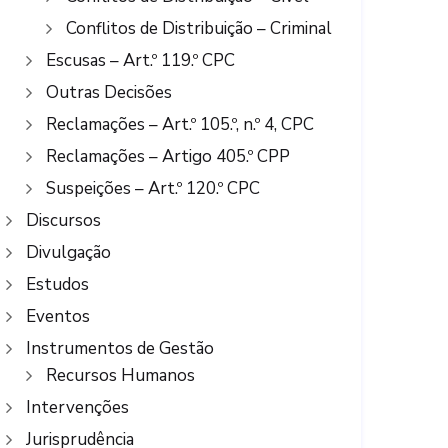
Conflitos de Distribuição – Criminal
Escusas – Art.º 119.º CPC
Outras Decisões
Reclamações – Art.º 105.º, n.º 4, CPC
Reclamações – Artigo 405.º CPP
Suspeições – Art.º 120.º CPC
Discursos
Divulgação
Estudos
Eventos
Instrumentos de Gestão
Recursos Humanos
Intervenções
Jurisprudência