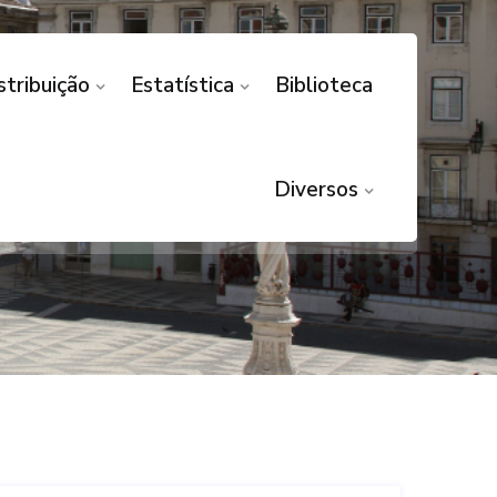
stribuição
Estatística
Biblioteca
S A FILHOS
M DEFICIÊNCIA
Diversos
ENTANDO COM DEFICIÊNCIA