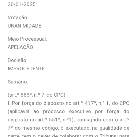
30-01-2025
Votação:
UNANIMIDADE
Meio Processual:
APELAÇÃO
Decisão:
IMPROCEDENTE
Sumário:
(art.º 663º, n.º 7, do CPC):
I. Por força do disposto no art.º 417º, n.º 1, do CPC
(aplicável ao processo executivo por força do
disposto no art.º 551º, n.º1), conjugado com o art.º
7º do mesmo código, o executado, na qualidade de
parte, tem o dever de colaborar com o Tribunal para