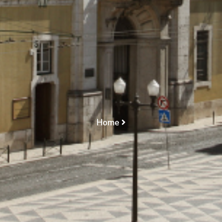
USO DE
VEÍCULO/VEÍCULO
AFECTO A SERVIÇOS
TVDE/CÁLCULO DA
INDEMNIZAÇÃO
Home
ACIDENTE DE VIAÇÃO/RESPONSABILIDADE
CIVIL/PRIVAÇÃO DE USO DE VEÍCULO/VEÍCULO
AFECTO A SERVIÇOS TVDE/CÁLCULO DA
INDEMNIZAÇÃO