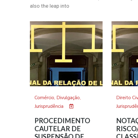
also the leap into
Comércio
,
Divulgação
,
Direito Civ
Jurisprudência
Jurisprudê
PROCEDIMENTO
NOTA
CAUTELAR DE
RISCO
SUSPENSÃO DE
CLASS