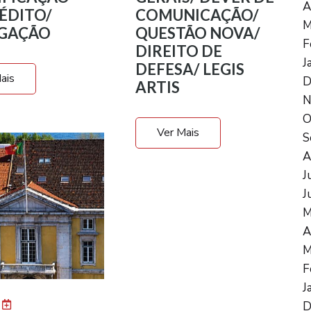
A
ÉDITO/
COMUNICAÇÃO/
M
LGAÇÃO
QUESTÃO NOVA/
F
DIREITO DE
J
DEFESA/ LEGIS
ais
D
ARTIS
N
O
Ver Mais
S
A
J
J
M
A
M
F
J
D