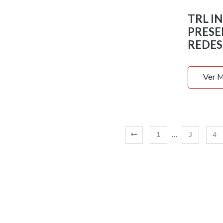
TRL IN
PRESE
REDES
Ver M
…
1
3
4