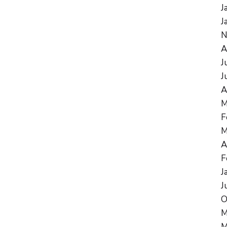
J
J
N
A
J
J
A
M
F
M
A
F
J
J
O
M
M