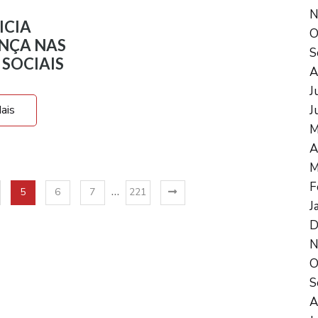
N
ICIA
O
NÇA NAS
S
 SOCIAIS
A
J
J
ais
M
A
M
F
…
5
6
7
221
J
D
N
O
S
A