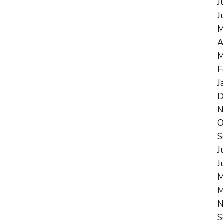
J
J
M
A
M
F
J
D
N
O
S
J
J
M
M
N
S