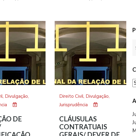
P
C
il
,
Divulgação
,
Direito Civil
,
Divulgação
,
A
ncia
Jurisprudência
J
ÇÃO DE
CLÁUSULAS
J
/
CONTRATUAIS
M
IFICAÇÃO
GERAIS/ DEVER DE