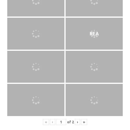
REA
«
‹
of
2
›
»