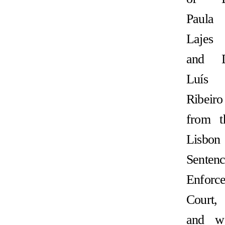
Paula
Lajes
and 
Luís
Ribeiro
from t
Lisbon
Senten
Enforc
Court,
and w