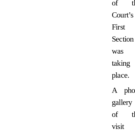
of t
Court’s
First
Section
was
taking
place.
A pho
gallery
of t
visit 