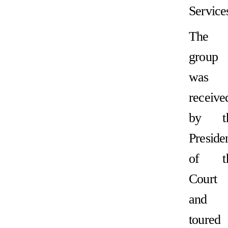
Service
The
group
was
receive
by t
Preside
of t
Court
and
toured