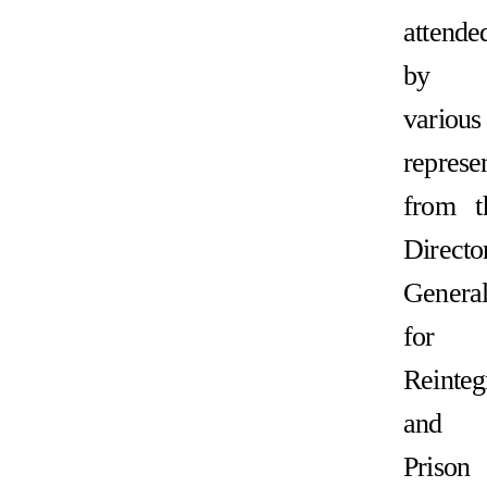
attende
by
various
represe
from t
Directo
Genera
for
Reinteg
and
Prison