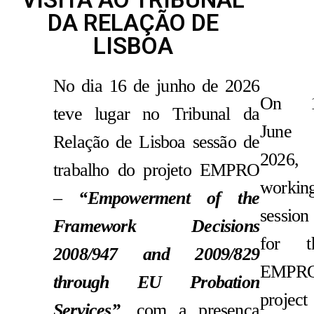
DA RELAÇÃO DE
LISBOA
No dia 16 de junho de 2026
On 1
teve lugar no Tribunal da
June
Relação de Lisboa sessão de
2026,
trabalho do projeto EMPRO
workin
–
“Empowerment of the
session
Framework Decisions
for t
2008/947 and 2009/829
EMPR
through EU Probation
project
Services”
, com a presença