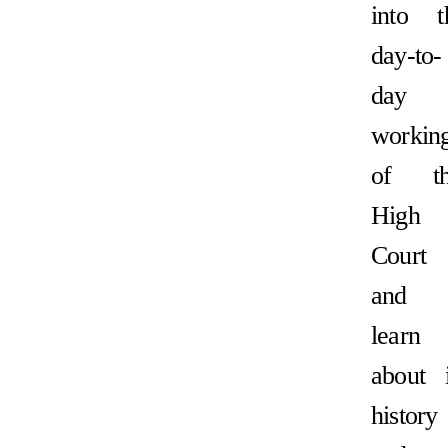
into t
day-to-
day
workin
of th
High
Court
and 
learn
about i
history