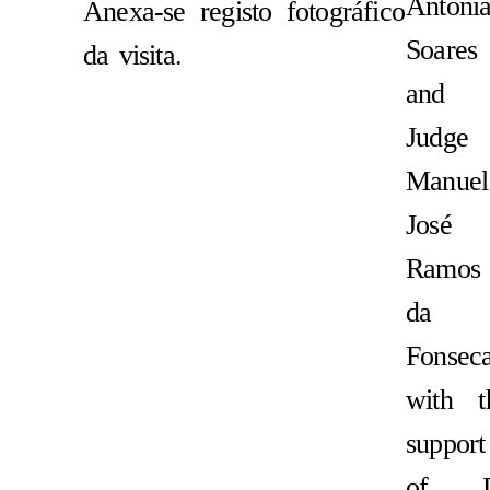
Antóni
Anexa-se registo fotográfico
Soares
da visita.
and
Judge
Manuel
José
Ramos
da
Fonseca
with t
support
of D