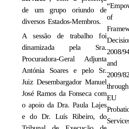
“Empo
de um grupo oriundo de
of
diversos Estados-Membros.
Framew
A sessão de trabalho foi
Decisio
dinamizada pela Sra.
2008/9
Procuradora-Geral Adjunta
and
Antónia Soares e pelo Sr.
2009/8
Juiz Desembargador Manuel
through
José Ramos da Fonseca com
EU
o apoio da Dra. Paula Lajes
Probati
e do Dr. Luís Ribeiro, do
Service
Tribunal de Execução de