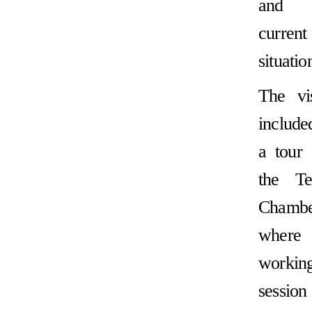
and
current
situatio
The vis
include
a tour 
the Te
Chambe
where
workin
session