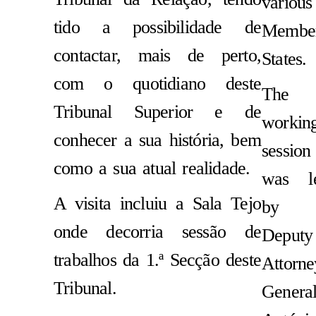
various
tido a possibilidade de
Membe
contactar, mais de perto,
States.
com o quotidiano deste
The
Tribunal Superior e de
workin
conhecer a sua história, bem
session
como a sua atual realidade.
was l
A visita incluiu a Sala Tejo
by
onde decorria sessão de
Deputy
trabalhos da 1.ª Secção deste
Attorne
Tribunal.
Genera