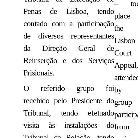
– to
Penas de Lisboa, tendo
place 
contado com a participação
the
de diversos representantes
Lisbon
da Direção Geral de
Court 
Reinserção e dos Serviços
Appeal
Prisionais.
attende
O referido grupo foi
by 
recebido pelo Presidente do
group 
Tribunal, tendo efetuado
particip
visita às instalações do
from
Tribunal da Relação, tendo