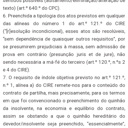
sentidos possíveis (aditamento/eliminação/alteração de
texto) (art.º 640.º do CPC).
6. Preenchida a tipologia dos atos previstos em qualquer
das alíneas do número 1 do art.º 121.º do CIRE
(“[r]esolução incondicional), esses atos são resolúveis,
“sem dependência de quaisquer outros requisitos”, por
se presumirem prejudiciais à massa, sem admissão de
prova em contrário (presunção juris et de jure), não
sendo necessária a má-fé do terceiro (art.º 120.º, n.ºs 2
e 4 do CIRE).
7. O requisito de índole objetiva previsto no art.º 121.º,
n.º 1, alínea a) do CIRE remete-nos para o conteúdo do
contrato de partilha, mais precisamente, para os termos
em que foi convencionado o preenchimento do quinhão
da insolvente, na economia e equilíbrio do contrato,
assim se obstando a que o quinhão hereditário do
devedor/insolvente seja preenchido, “essencialmente”,