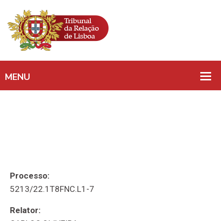
Processo:
5213/22.1T8FNC.L1-7
Relator: